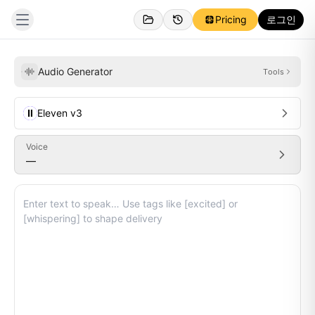
Pricing
로그인
생성됨
영감
Audio Generator
Tools
전체
Audio
목록
그리드
Eleven v3
E
Voice
—
Login To Check Your Creations