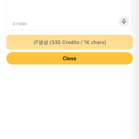
0
/
5000
생성
(
330 Credits / 1K chars
)
Close
Generate