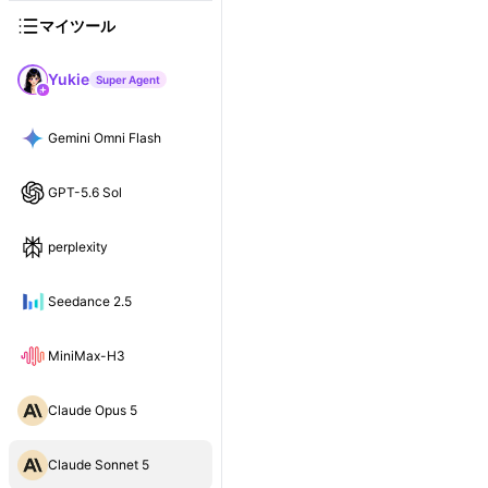
マイツール
Yukie
Super Agent
Gemini Omni Flash
GPT-5.6 Sol
perplexity
Seedance 2.5
MiniMax-H3
Claude Opus 5
Claude Sonnet 5