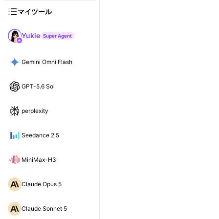
マイツール
Yukie
Super Agent
Gemini Omni Flash
GPT-5.6 Sol
perplexity
Seedance 2.5
MiniMax-H3
Claude Opus 5
Claude Sonnet 5