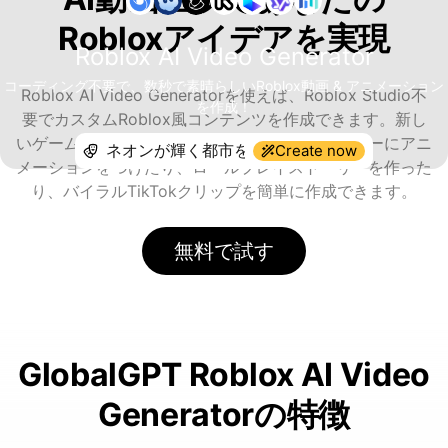
Robloxアイデアを実現
Roblox AI Video Generator
コーディング不要で、数秒で素晴らしいRoblox動画 & アニメーション
Roblox AI Video Generatorを使えば、Roblox Studio不
を作成！
要でカスタムRoblox風コンテンツを作成できます。新し
いゲームのコンセプトをビジュアライズ、アバターにアニ
Create now
メーションをつけたり、ロールプレイストーリーを作った
り、バイラルTikTokクリップを簡単に作成できます。
無料で試す
GlobalGPT Roblox AI Video
Generatorの特徴