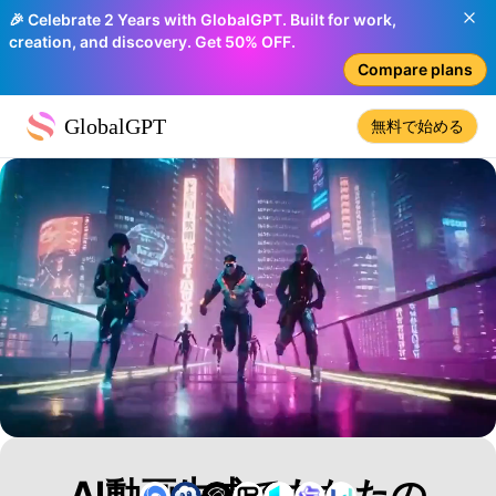
🎉 Celebrate 2 Years with GlobalGPT. Built for work,
creation, and discovery. Get 50% OFF.
Compare plans
GlobalGPT
無料で始める
AI動画生成であなたの