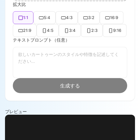
拡大比
1:1
5:4
4:3
3:2
16:9
21:9
4:5
3:4
2:3
9:16
テキストプロンプト（任意）
生成する
プレビュー