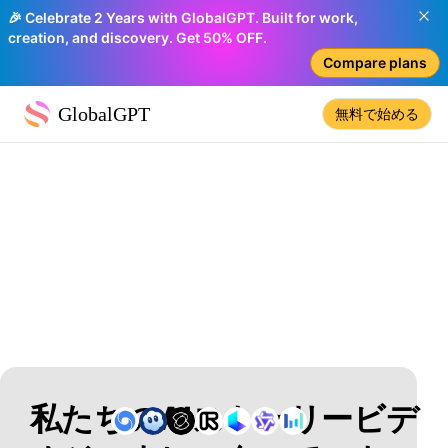
🎉 Celebrate 2 Years with GlobalGPT. Built for work,
creation, and discovery. Get 50% OFF.
Compare plans
GlobalGPT
無料で始める
私たちのAIストーリービデ