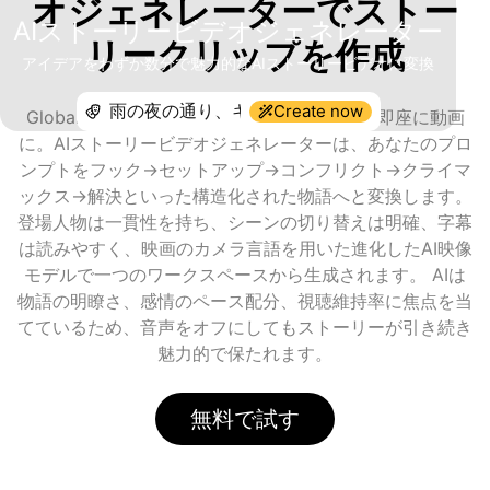
オジェネレーターでストー
AIストーリービデオジェネレーター
リークリップを作成
アイデアをわずか数分で魅力的なAIストーリービデオに変換
Create now
GlobalGPTを使えば、ストーリーテリングが即座に動画
に。AIストーリービデオジェネレーターは、あなたのプロ
ンプトをフック→セットアップ→コンフリクト→クライマ
ックス→解決といった構造化された物語へと変換します。
登場人物は一貫性を持ち、シーンの切り替えは明確、字幕
は読みやすく、映画のカメラ言語を用いた進化したAI映像
モデルで一つのワークスペースから生成されます。 AIは
物語の明瞭さ、感情のペース配分、視聴維持率に焦点を当
てているため、音声をオフにしてもストーリーが引き続き
魅力的で保たれます。
無料で試す