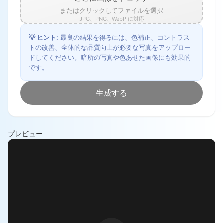
またはクリックしてファイルを選択
JPG、PNG、WebP に対応
💡
ヒント
:
最良の結果を得るには、色補正、コントラス
トの改善、全体的な品質向上が必要な写真をアップロー
ドしてください。暗所の写真や色あせた画像にも効果的
です。
生成する
プレビュー