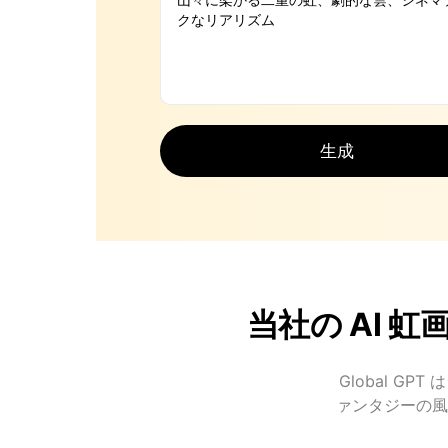
生成
当社の AI
Global 
ァンタジーの風