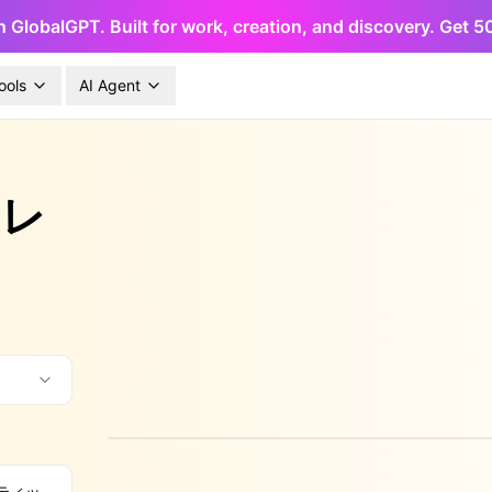
h GlobalGPT. Built for work, creation, and discovery. Get 
ools
AI Agent
ネレ