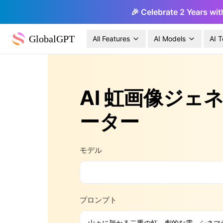
🎉 Celebrate 2 Years wit
GlobalGPT
All Features
AI Models
AI T
AI 虹画像ジェ
ーター
モデル
プロンプト