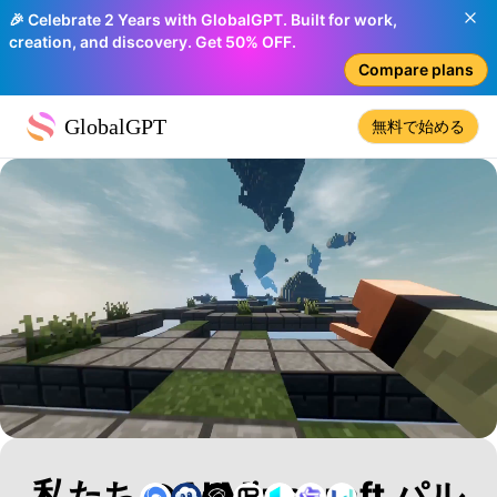
🎉 Celebrate 2 Years with GlobalGPT. Built for work,
creation, and discovery. Get 50% OFF.
Compare plans
GlobalGPT
無料で始める
私たちのAI Minecraft パル