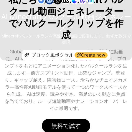
クール動画ジェネレーター
AI Minecraft パルクール動画ジェネレー
でパルクールクリップを作
ター
成
Minecraftパルクールランを高速でAI動画に変換します。わずか数分で
実現
GlobalGPTを使えば、パルクールの映像が即座に動画
Create now
に。AI minecraftパルクール動画ジェネレーターは、プロ
ンプトをもとにアニメーション化したパルクールランを生
成します—前方スプリント動作、正確なジャンプ、壁登
り、ギャップ越え、障害物コース、滑らかなチェイスカメ
ラ—高性能AI動画モデルを使って一つのワークスペースか
ら作成。 AIは速度、読みやすさ、満足のいく動きに焦点
を当てており、ループ短編動画やナレーションオーバーレ
イに最適です。
無料で試す