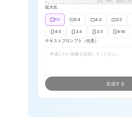
JPG、PNG、WebP に
拡大比
1:1
5:4
4:3
3:2
4:5
3:4
2:3
9:16
テキストプロンプト（任意）
生成する