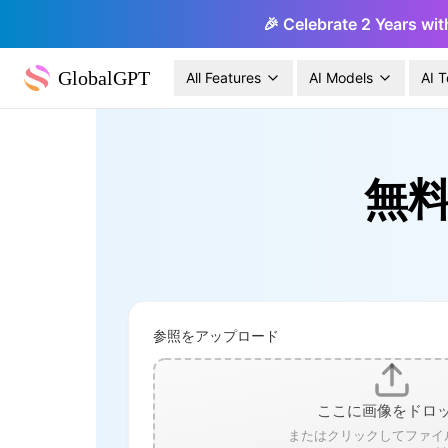
🎉 Celebrate 2 Years wit
GlobalGPT
All Features
AI Models
AI T
無料
参照をアップロード
ここに画像をドロ
またはクリックしてファイ