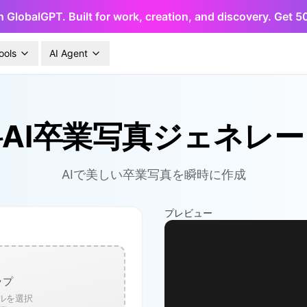
h GlobalGPT. Built for work, creation, and discovery. Get 
ools
AI Agent
AI卒業写真ジェネレ
AIで美しい卒業写真を瞬時に作成
プレビュー
ップ
ルを選択