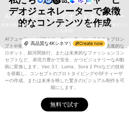
デオジェネレーターで象徴
AIフューチャービデオジェネレーター
的なコンテンツを作成
未来の世界を数秒でビジュアライズ — あなたの最も大胆な未来ビジョ
ンを実現!
AIフューチャービデオジェネレーターは、テキストプロン
Create now
プトや画像を使って、サイバーパンクの街並み、先進的な
ロボット、銀河間旅行、または未来的なファッションコン
セプトなど、表現力豊かで安全、かつビジョナリーなAI動
画に変換します。Veo 3.1、Luma、Sora 2 Proなどの技術
を搭載し、コンセプトのプロトタイピングやSFティーザ
ーの作成、または未来を映した驚きのビジュアル制作を可
能にします。
無料で試す