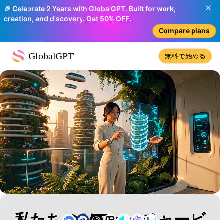
🎉 Celebrate 2 Years with GlobalGPT. Built for work,
creation, and discovery. Get 50% OFF.
Compare plans
GlobalGPT
無料で始める
私たちのAIフューチャービ