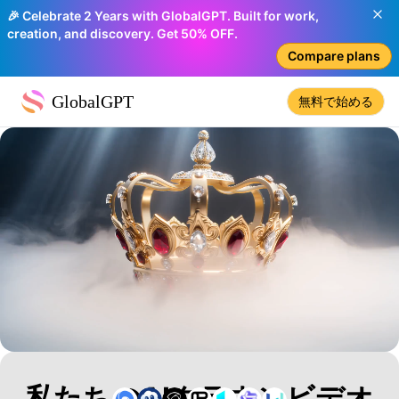
🎉 Celebrate 2 Years with GlobalGPT. Built for work,
creation, and discovery. Get 50% OFF.
Compare plans
GlobalGPT
無料で始める
私たちのAIクラウンビデオ