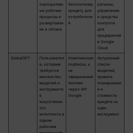
корпоративн
бесплатному
регионы,
ые рабочие
кредиту для
управление
процессы и
потребителе
и средства
развертыван
й
контроля
ие в облаке
для
предприятий
в Google
Cloud
GlobalGPT
Пользовател
Комплексная
Актуальный
и, которым
подписка, а
список
требуется
не
моделей,
множество
официальный
правила
моделей и
биллинг
планировани
инструменто
через API
я и
в
Google
стоимость
искусственн
кредита на
ого
один
интеллекта в
инструмент
одном
рабочем
пространств