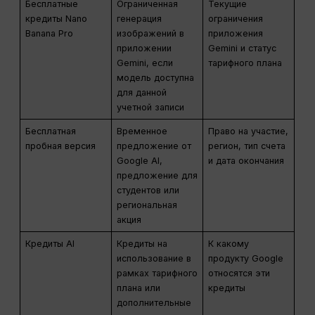
Бесплатные
Ограниченная
Текущие
кредиты Nano
генерация
ограничения
Banana Pro
изображений в
приложения
приложении
Gemini и статус
Gemini, если
тарифного плана
модель доступна
для данной
учетной записи
Бесплатная
Временное
Право на участие,
пробная версия
предложение от
регион, тип счета
Google AI,
и дата окончания
предложение для
студентов или
региональная
акция
Кредиты AI
Кредиты на
К какому
использование в
продукту Google
рамках тарифного
относятся эти
плана или
кредиты
дополнительные