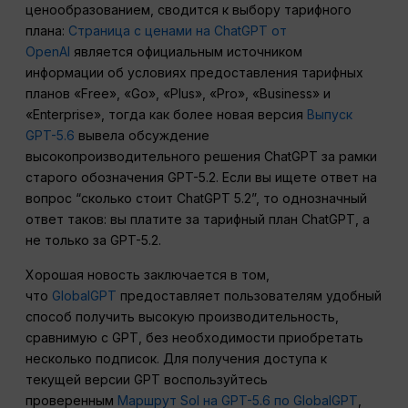
ценообразованием, сводится к выбору тарифного
плана:
Страница с ценами на ChatGPT от
OpenAI
является официальным источником
информации об условиях предоставления тарифных
планов «Free», «Go», «Plus», «Pro», «Business» и
«Enterprise», тогда как более новая версия
Выпуск
GPT-5.6
вывела обсуждение
высокопроизводительного решения ChatGPT за рамки
старого обозначения GPT-5.2. Если вы ищете ответ на
вопрос “сколько стоит ChatGPT 5.2”, то однозначный
ответ таков: вы платите за тарифный план ChatGPT, а
не только за GPT-5.2.
Хорошая новость заключается в том,
что
GlobalGPT
предоставляет пользователям удобный
способ получить высокую производительность,
сравнимую с GPT, без необходимости приобретать
несколько подписок. Для получения доступа к
текущей версии GPT воспользуйтесь
проверенным
Маршрут Sol на GPT-5.6 по GlobalGPT
,