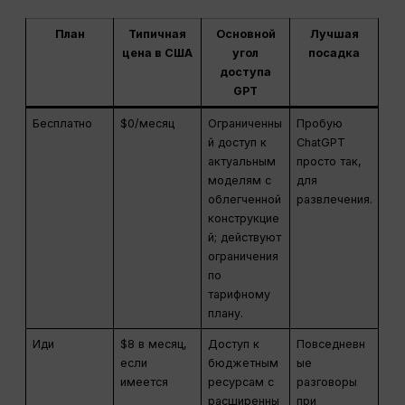
План
Типичная
Основной
Лучшая
цена в США
угол
посадка
доступа
GPT
Бесплатно
$0/месяц
Ограниченны
Пробую
й доступ к
ChatGPT
актуальным
просто так,
моделям с
для
облегченной
развлечения.
конструкцие
й; действуют
ограничения
по
тарифному
плану.
Иди
$8 в месяц,
Доступ к
Повседневн
если
бюджетным
ые
имеется
ресурсам с
разговоры
расширенны
при