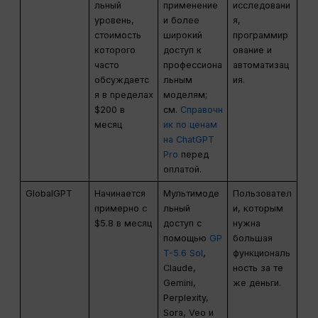
льный
применение
исследовани
уровень,
и более
я,
стоимость
широкий
программир
которого
доступ к
ование и
часто
профессиона
автоматизац
обсуждаетс
льным
ия.
я в пределах
моделям;
$200 в
см.
Справочн
месяц
ик по ценам
на ChatGPT
Pro
перед
оплатой.
GlobalGPT
Начинается
Мультимоде
Пользовател
примерно с
льный
и, которым
$5.8 в месяц
доступ с
нужна
помощью
GP
большая
T-5.6 Sol
,
функциональ
Claude,
ность за те
Gemini,
же деньги.
Perplexity,
Sora, Veo и