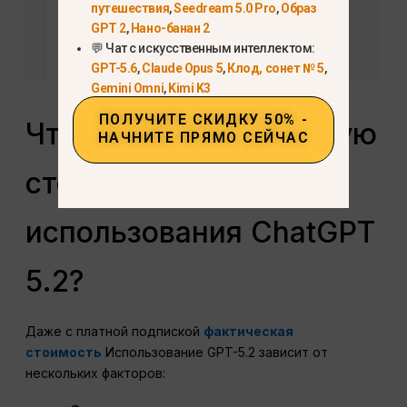
путешествия
,
Seedream 5.0 Pro
,
Образ
GPT 2
,
Нано-банан 2
💬 Чат с искусственным интеллектом:
GPT-5.6
,
Claude Opus 5
,
Клод, сонет № 5
,
Gemini Omni
,
Kimi K3
ПОЛУЧИТЕ СКИДКУ 50% -
Что влияет на реальную
НАЧНИТЕ ПРЯМО СЕЙЧАС
стоимость
использования ChatGPT
5.2?
Даже с платной подпиской
фактическая
стоимость
Использование GPT-5.2 зависит от
нескольких факторов: