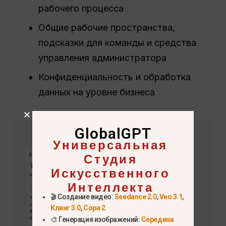
рабочего процесса
Общие рабочие пространства,
подсказки для команды и средства
управления администратора
Конфиденциальность и обработка
данных на уровне бизнеса
GlobalGPT
Универсальная
Студия
Искусственного
Интеллекта
🎬 Создание видео:
Seedance 2.0
,
Veo 3.1
,
Клинг 3.0
,
Сора 2
🎨 Генерация изображений:
Середина