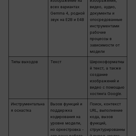
изображение на
изображения,
всех вариантах
видео, аудио,
Gemma 4, родной
документы и
звук на E2B и E4B
опосредованные
инструментами
рабочие
процессы в
зависимости от
модели
Типы выходов
Текст
Широкоформатны
й текст, а также
создание
изображений и
видео с помощью
хостинга Google.
Инструментальна
Вызов функций и
Поиск, контекст
я оснастка
поддержка
URL, выполнение
кодирования на
кода, вызов
уровне модели,
функций,
но оркестровка -
структурированны
это ваша работа
й вывод, медиа