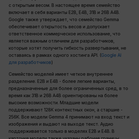
с открытым весом. В настоящее время семейство
включает в себя варианты E2B, E4B, 31B и 26B A4B.
Google также утверждает, что семейство Gemma
обеспечивает открытость весов и допускает
ответственное коммерческое использование, что
является важным отличием для разработчиков,
которые хотят получить гибкость развертывания, не
оставаясь в рамках одного хостинга API. (
Google AI
для разработчиков
)
Семейство моделей имеет четкое внутреннее
разделение. E2B и E4B - более легкие варианты,
предназначенные для более ограниченных сред, в то
время как 31B и 26B A4B ориентированы на более
высокие возможности. Младшие модели
поддерживают 128К контекстных окон, а старшие -
256К. Все модели Gemma 4 принимают на вход текст и
изображения и выдают на выходе текст. Аудио
поддерживается только в моделях E2B и E4B. В
карточке модели также указаны рабочие границы,