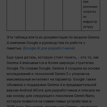
при
реальных
затратах
на
инфрастр
уктуру
Эта таблица взята из документации по модели Gemma
4 компании Google и руководства по работе с
памятью. (
Google AI для разработчиков
)
Еще одна деталь, которую стоит понять, - это то, как
Gemma 4 вписывается в более широкую стратегию
Google. По словам Google, Gemma 4 создана на основе
исследований и технологий Gemini 3 с упором на
максимальный интеллект на параметр. Google также
объявила о поддержке Gemma 4 в предварительной
версии Android AICore для разработчиков и описала ее
как основу для следующего поколения Gemini Nano,
которое появится на совместимых устройствах в
2026 году. Это важно, потому что Gemma - не просто