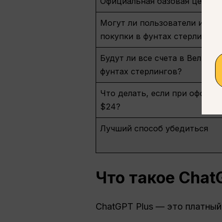
Официальная базовая цена C
Могут ли пользователи из В
покупки в фунтах стерлингов
Будут ли все счета в Велико
фунтах стерлингов?
Что делать, если при оформл
$24?
Лучший способ убедиться
Что такое
Chat
ChatGPT Plus — это платный