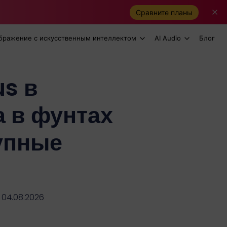
Сравните планы
бражение с искусственным интеллектом
AI Audio
Блог
s в
а в фунтах
упные
 04.08.2026