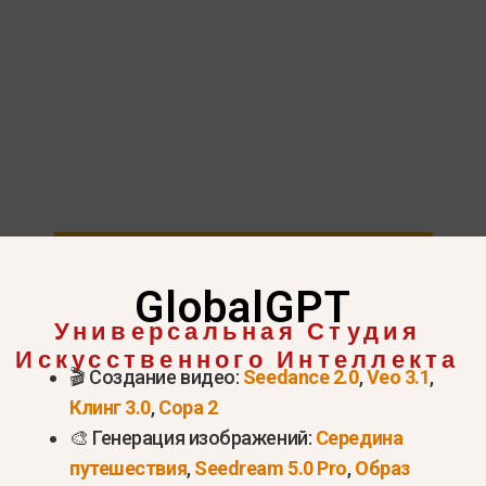
Попробуйте серию GPT 5.6 прямо сейчас
GlobalGPT
 Сколько стоит ChatGPT Plu
Универсальная Студия
Искусственного Интеллекта
и?
🎬 Создание видео:
Seedance 2.0
,
Veo 3.1
,
Клинг 3.0
,
Сора 2
🎨 Генерация изображений:
Середина
ос
Крат
путешествия
,
Seedream 5.0 Pro
,
Образ