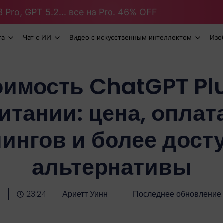
 Pro, GPT 5.2... все на Pro. 46% OFF
та
Чат с ИИ
Видео с искусственным интеллектом
Изо
оимость ChatGPT Plu
тании: цена, оплат
лингов и более дост
альтернативы
6
23:24
Ариетт Уинн
Последнее обновление: