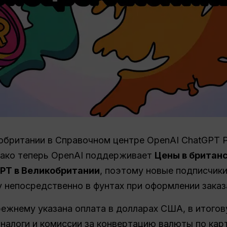
обритании в Справочном центре OpenAI ChatGPT P
нако теперь OpenAI поддерживает
Цены в британс
GPT в Великобритании
, поэтому новые подписчики
 непосредственно в фунтах при оформлении заказ
режнему указана оплата в долларах США, в итого
алоги и комиссии за конвертацию валюты по кар