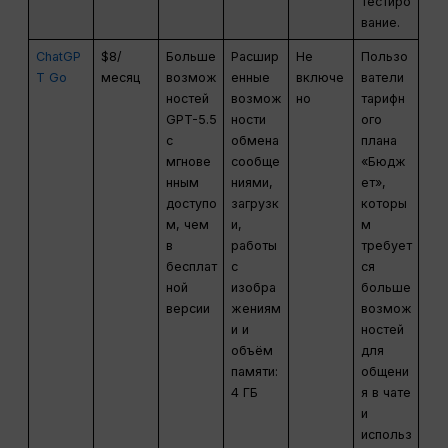
тестиро
вание.
ChatGP
$8/
Больше
Расшир
Не
Пользо
T Go
месяц
возмож
енные
включе
ватели
ностей
возмож
но
тарифн
GPT-5.5
ности
ого
с
обмена
плана
мгнове
сообще
«Бюдж
нным
ниями,
ет»,
доступо
загрузк
которы
м, чем
и,
м
в
работы
требует
бесплат
с
ся
ной
изобра
больше
версии
жениям
возмож
и и
ностей
объём
для
памяти:
общени
4 ГБ
я в чате
и
использ