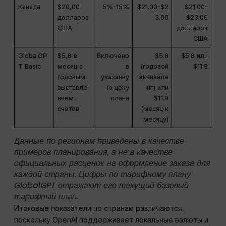
Канада
$20,00
5%-15%
$21.00-$2
$21.00–
долларов
3.00
$23.00
США
долларов
США
GlobalGP
$5,8 в
Включено
$5.8
$5.8 или
T Basic
месяц с
в
(годовой
$11.9
годовым
указанну
эквивале
выставле
ю цену
нт) или
нием
плана
$11.9
счетов
(месяц к
месяцу)
Данные по регионам приведены в качестве
примеров планирования, а не в качестве
официальных расценок на оформление заказа для
каждой страны. Цифры по тарифному плану
GlobalGPT отражают его текущий базовый
тарифный план.
Итоговые показатели по странам различаются,
поскольку OpenAI поддерживает локальные валюты и