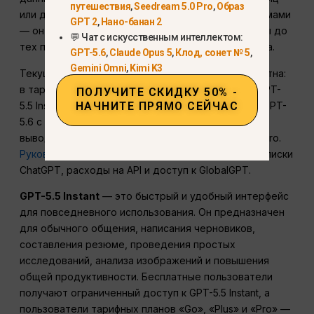
путешествия
,
Seedream 5.0 Pro
,
Образ
или даже взаимодействие с различными программами
GPT 2
,
Нано-банан 2
— он плавно интегрирует различные инструменты до
💬 Чат с искусственным интеллектом:
тех пор, пока задача не будет успешно выполнена.
GPT-5.6
,
Claude Opus 5
,
Клод, сонет № 5
,
Gemini Omni
,
Kimi K3
Текущая структура тарифных планов OpenAI понятна:
в тарифных планах «Free» и «Go» используется GPT-
ПОЛУЧИТЕ СКИДКУ 50% -
НАЧНИТЕ ПРЯМО СЕЙЧАС
5.5 Instant, в тарифном плане «Plus» добавляется GPT-
5.6 с расширенными возможностями логического
вывода, а в тарифном плане «Pro» — GPT-5.6 Sol Pro.
Руководство по ценам на GPT-5.6
разделяет подписки
ChatGPT, расходы на API и доступ к GlobalGPT.
GPT-5.5 Instant
— это быстрый и удобный интерфейс
для повседневного использования. Он предназначен
для обычного общения, написания черновиков,
составления резюме, проведения простых
исследований, анализа изображений и повышения
общей продуктивности. Бесплатные пользователи
получают ограниченный доступ к GPT-5.5 Instant, а
пользователи тарифных планов «Go», «Plus» и «Pro» —