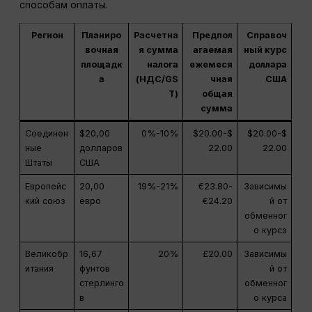
способам оплаты.
Регион
Планиро
Расчетна
Предпол
Справоч
вочная
я сумма
агаемая
ный курс
площадк
налога
ежемеся
доллара
а
(НДС/GS
чная
США
T)
общая
сумма
Соединен
$20,00
0%-10%
$20.00-$
$20.00-$
ные
долларов
22.00
22.00
Штаты
США
Европейс
20,00
19%-21%
€23.80-
Зависимы
кий союз
евро
€24.20
й от
обменног
о курса
Великобр
16,67
20%
£20.00
Зависимы
итания
фунтов
й от
стерлинго
обменног
в
о курса