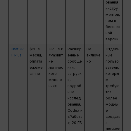
ования
инстру
ментов,
чем в
бесплат
ной
версии.
ChatGP
$20 в
GPT-5.6
Расшир
Не
Отдель
T Plus
месяц,
«Развит
енные
включе
ные
оплата
ие
сообще
но
пользо
ежеме
логичес
ния,
ватели,
сячно
кого
загрузк
которы
мышле
и,
м
ния»
подроб
требую
ные
тся
исслед
более
ования,
мощны
Codex и
е
«Работа
средств
»; 20 ГБ
а
логичес