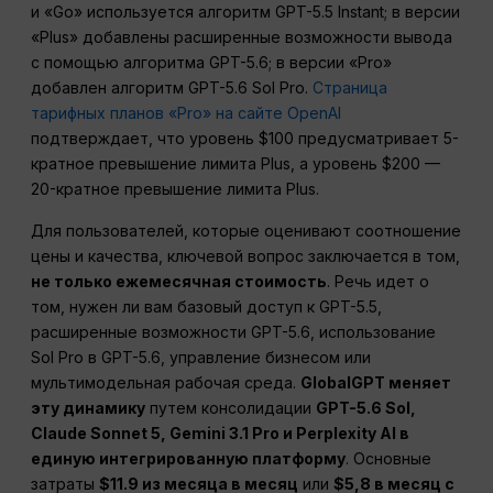
и «Go» используется алгоритм GPT-5.5 Instant; в версии
«Plus» добавлены расширенные возможности вывода
с помощью алгоритма GPT-5.6; в версии «Pro»
добавлен алгоритм GPT-5.6 Sol Pro.
Страница
тарифных планов «Pro» на сайте OpenAI
подтверждает, что уровень $100 предусматривает 5-
кратное превышение лимита Plus, а уровень $200 —
20-кратное превышение лимита Plus.
Для пользователей, которые оценивают соотношение
цены и качества, ключевой вопрос заключается в том,
не только ежемесячная стоимость
. Речь идет о
том, нужен ли вам базовый доступ к GPT-5.5,
расширенные возможности GPT-5.6, использование
Sol Pro в GPT-5.6, управление бизнесом или
мультимодельная рабочая среда.
GlobalGPT меняет
эту динамику
путем консолидации
GPT-5.6 Sol,
Claude Sonnet 5, Gemini 3.1 Pro и Perplexity AI в
единую интегрированную платформу
. Основные
затраты
$11.9 из месяца в месяц
или
$5,8 в месяц с