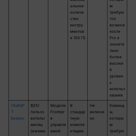
альное
м
количе
требую
ство
тся
инстру
возмож
ментов
ности
и 100 ГБ
Pro и
значите
льно
более
высоки
й
уровен
ь
использ
ования.
ChatGP
$25/
Модели
В
Не
Команд
T
пользо
Frontier
стандар
включе
ы,
Бизнес
ватель/
в
тную
но
которы
месяц
управля
компле
м
(ежеме
емой
ктацию
требую