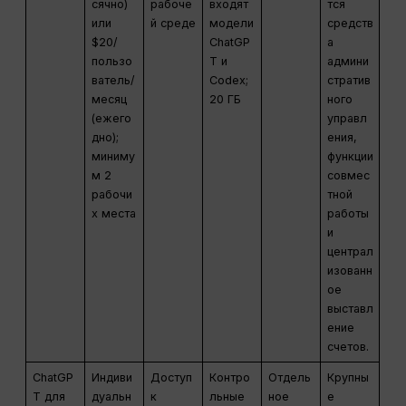
сячно)
рабоче
входят
тся
или
й среде
модели
средств
$20/
ChatGP
а
пользо
T и
админи
ватель/
Codex;
стратив
месяц
20 ГБ
ного
(ежего
управл
дно);
ения,
миниму
функции
м 2
совмес
рабочи
тной
х места
работы
и
централ
изованн
ое
выставл
ение
счетов.
ChatGP
Индиви
Доступ
Контро
Отдель
Крупны
T для
дуальн
к
льные
ное
е