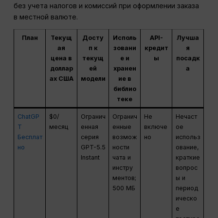
без учета налогов и комиссий при оформлении заказа
в местной валюте.
План
Текущ
Досту
Исполь
API-
Лучша
ая
п к
зовани
кредит
я
цена в
текущ
е и
ы
посадк
доллар
ей
хранен
а
ах США
модели
ие в
библио
теке
ChatGP
$0/
Огранич
Огранич
Не
Нечаст
T
месяц
енная
енные
включе
ое
Бесплат
серия
возмож
но
использ
но
GPT-5.5
ности
ование,
Instant
чата и
краткие
инстру
вопрос
ментов;
ы и
500 МБ
период
ическо
е