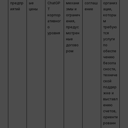
предпр
ые
ChatGP
механи
соглаш
организ
иятий
цены
T
змы и
ение
ации,
корпор
огранич
которы
ативног
ения,
м
о
предус
требую
уровня
мотрен
тся
ные
услуги
догово
по
ром
обеспе
чению
безопа
сности,
техниче
ской
поддер
жке и
выставл
ению
счетов,
ориенти
рованн