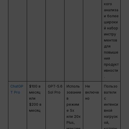
кого
анализа
и более
широки
й набор
инстру
ментов
для
повыше
ния
продукт
ивности
.
ChatGP
$100 в
GPT-5.6
Исполь
Не
Пользо
T Pro
месяц
Sol Pro
зование
включе
ватели
или
в
но
с
$200 в
режим
интенси
месяц
е 5x
вной
или 20x
нагрузк
Plus,
ой,
максим
которы