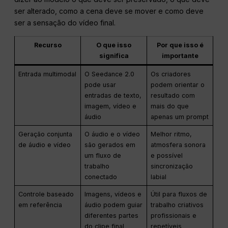
ser alterado, como a cena deve se mover e como deve
ser a sensação do vídeo final.
Recurso
O que isso
Por que isso é
significa
importante
Entrada multimodal
O Seedance 2.0
Os criadores
pode usar
podem orientar o
entradas de texto,
resultado com
imagem, vídeo e
mais do que
áudio
apenas um prompt
Geração conjunta
O áudio e o vídeo
Melhor ritmo,
de áudio e vídeo
são gerados em
atmosfera sonora
um fluxo de
e possível
trabalho
sincronização
conectado
labial
Controle baseado
Imagens, vídeos e
Útil para fluxos de
em referência
áudio podem guiar
trabalho criativos
diferentes partes
profissionais e
do clipe final
repetíveis