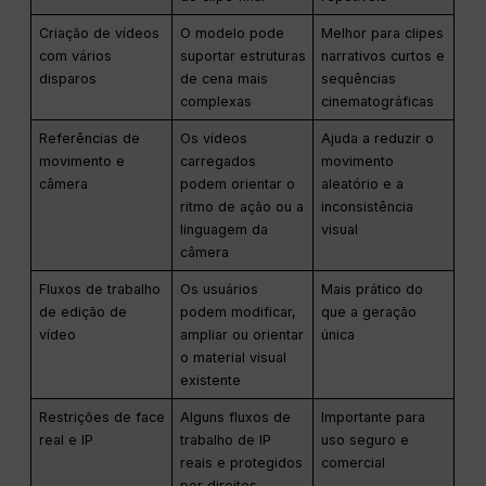
Criação de vídeos
O modelo pode
Melhor para clipes
com vários
suportar estruturas
narrativos curtos e
disparos
de cena mais
sequências
complexas
cinematográficas
Referências de
Os vídeos
Ajuda a reduzir o
movimento e
carregados
movimento
câmera
podem orientar o
aleatório e a
ritmo de ação ou a
inconsistência
linguagem da
visual
câmera
Fluxos de trabalho
Os usuários
Mais prático do
de edição de
podem modificar,
que a geração
vídeo
ampliar ou orientar
única
o material visual
existente
Restrições de face
Alguns fluxos de
Importante para
real e IP
trabalho de IP
uso seguro e
reais e protegidos
comercial
por direitos