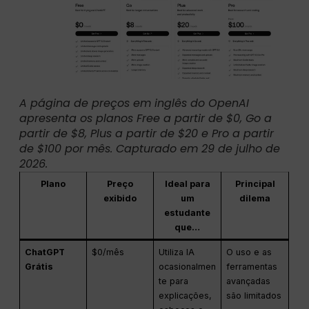
A página de preços em inglês do OpenAI
apresenta os planos Free a partir de $0, Go a
partir de $8, Plus a partir de $20 e Pro a partir
de $100 por mês. Capturado em 29 de julho de
2026.
Plano
Preço
Ideal para
Principal
exibido
um
dilema
estudante
que…
ChatGPT
$0/mês
Utiliza IA
O uso e as
Grátis
ocasionalmen
ferramentas
te para
avançadas
explicações,
são limitados