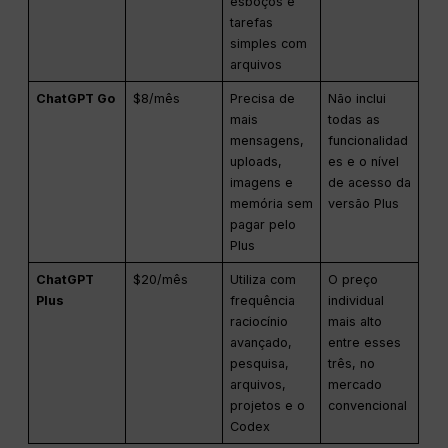
esboços e
tarefas
simples com
arquivos
ChatGPT Go
$8/mês
Precisa de
Não inclui
mais
todas as
mensagens,
funcionalidad
uploads,
es e o nível
imagens e
de acesso da
memória sem
versão Plus
pagar pelo
Plus
ChatGPT
$20/mês
Utiliza com
O preço
Plus
frequência
individual
raciocínio
mais alto
avançado,
entre esses
pesquisa,
três, no
arquivos,
mercado
projetos e o
convencional
Codex