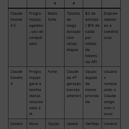
s
o
Claude
Progra
Muito
Tarefas
$3 de
Empree
Sonnet
mação,
forte
de
entrada
ndedor
4.5
agentes
longa
/ $15 de
es e
, uso do
duração
saída
construt
comput
com
por
oras
ador
várias
milhão
etapas
de
tokens
via API
Claude
Progra
Forte
Claude
Opção
Usuário
Soneto
mação
de 4ª
legada
s
4
geral e
geração
de
compar
tarefas
(versão
menor
ando o
diárias
anterior)
priorida
Claude
relacion
de
antigo
adas à
com o
IA
novo
Soneto
Nova
Opção
Janela
Verifiqu
Usuário