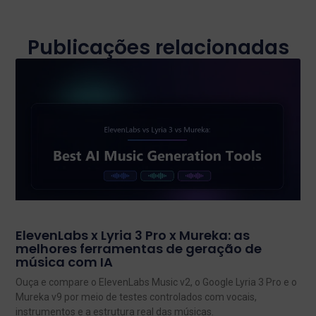
Publicações relacionadas
ElevenLabs x Lyria 3 Pro x Mureka: as
melhores ferramentas de geração de
música com IA
Ouça e compare o ElevenLabs Music v2, o Google Lyria 3 Pro e o
Mureka v9 por meio de testes controlados com vocais,
instrumentos e a estrutura real das músicas.