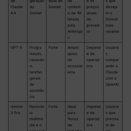
de
geração
atual do
de
e os
s que
Claude
do
Sonnet
context
preços
deseja
4.6
Sonnet
o de 1M
atuais
m o
listada
do
Sonnet
pela
proved
mais
Anthropi
or
recente
c
GPT-5
Progra
Forte
Amplo
Depend
Usuário
mação,
apoio
e da
s
raciocíni
do
operad
compar
o,
ecossist
ora
ando o
tarefas
ema
Claude
gerais
com a
de
OpenAI
assistên
cia
Gemini
Raciocín
Forte
Ideal
Depend
Usuário
3 Pro
io
para
e da
s que
multimo
fluxos
operad
precisa
dal e o
de
ora
m de