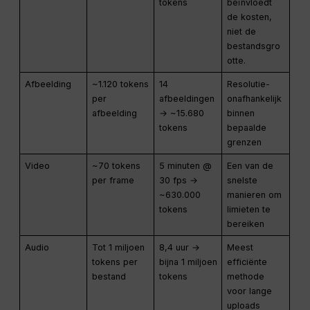
tokens
beïnvloedt
de kosten,
niet de
bestandsgro
otte.
Afbeelding
~1.120 tokens
14
Resolutie-
per
afbeeldingen
onafhankelijk
afbeelding
→ ~15.680
binnen
tokens
bepaalde
grenzen
Video
~70 tokens
5 minuten @
Een van de
per frame
30 fps →
snelste
~630.000
manieren om
tokens
limieten te
bereiken
Audio
Tot 1 miljoen
8,4 uur →
Meest
tokens per
bijna 1 miljoen
efficiënte
bestand
tokens
methode
voor lange
uploads