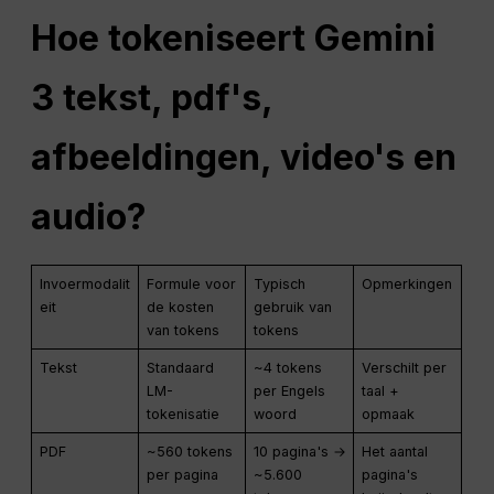
Hoe tokeniseert Gemini
3 tekst, pdf's,
afbeeldingen, video's en
audio?
Invoermodalit
Formule voor
Typisch
Opmerkingen
eit
de kosten
gebruik van
van tokens
tokens
Tekst
Standaard
~4 tokens
Verschilt per
LM-
per Engels
taal +
tokenisatie
woord
opmaak
PDF
~560 tokens
10 pagina's →
Het aantal
per pagina
~5.600
pagina's