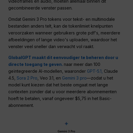
videoframes en audio, moeten allemaal binnen dit
gecombineerde venster passen.
Omdat Gemini 3 Pro tokens voor tekst- en multimodale
bestanden anders telt, kan de tokenlimiet knelpunten
veroorzaken wanneer gebruikers grote pdf's, meerdere
afbeeldingen of lange video's uploaden, waardoor het
venster veel sneller dan verwacht vol raakt.
GlobalGPT maakt dit eenvoudiger te beheren door u
directe toegang te geven.
naar meer dan 100
geïntegreerde AI-modellen, waaronder
GPT-5.1,
Claude
4.5,
Sora 2 Pro
, Veo 3.1, en
Gemini 3 pro
—zodat u het
model kunt kiezen dat het beste omgaat met lange
contexten zonder dat u voor meerdere abonnementen
hoeft te betalen, vanaf ongeveer $5,75 in het Basic-
abonnement.