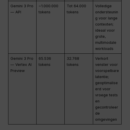
Gemini 3 Pro
~1.000.000
Tot 64.000
Volledige
— API
tokens
tokens
ondersteunin
g voor lange
contexten;
ideaal voor
grote,
multimodale
workloads
Gemini 3 Pro
65.536
32.768
Verkort
— Vertex AI
tokens
tokens
venster voor
Preview
voorspelbare
latentie;
geoptimalise
erd voor
vroege tests
en
gecontroleer
de
omgevingen