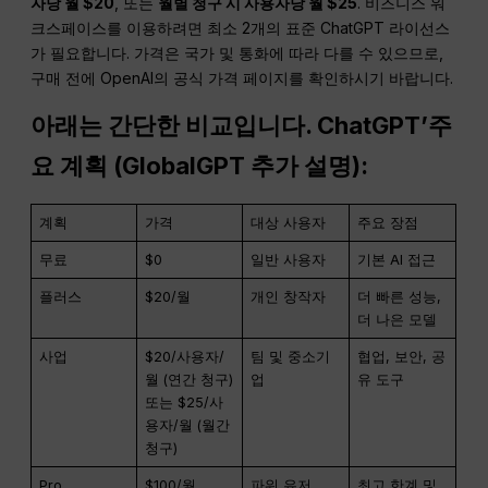
자당 월 $20
, 또는
월별 청구 시 사용자당 월 $25
. 비즈니스 워
크스페이스를 이용하려면 최소 2개의 표준 ChatGPT 라이선스
가 필요합니다. 가격은 국가 및 통화에 따라 다를 수 있으므로,
구매 전에 OpenAI의 공식 가격 페이지를 확인하시기 바랍니다.
아래는 간단한 비교입니다.
ChatGPT
’주
요 계획 (GlobalGPT 추가 설명):
계획
가격
대상 사용자
주요 장점
무료
$0
일반 사용자
기본 AI 접근
플러스
$20/월
개인 창작자
더 빠른 성능,
더 나은 모델
사업
$20/사용자/
팀 및 중소기
협업, 보안, 공
월 (연간 청구)
업
유 도구
또는 $25/사
용자/월 (월간
청구)
Pro
$100/월
파워 유저
최고 한계 및