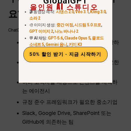
GlobalGPT
올인원 AI 스튜디오
요?
ChatGPT
사업?
🎬 동영상 제작:
시댄스 2.0
,
Veo 3.1
,
Kling 3.0
,
소라 2
🎨 이미지 생성:
중간 여정
,
시드림 5.0 프로
,
ChatGPT Business는 다음과 같은 경우에 이상적입니다:
GPT 이미지 2
,
나노 바나나 2
💬 AI 채팅:
GPT-5.6
,
Claude Opus 5
,
클로드
다양한 직무에서 AI를 활용하여 팀 확장하
소네트 5
,
Gemini 옴니
,
키미 K3
기
50% 할인 받기 - 지금 시작하기
AI 워크플로우에 대한 공유 접근이 필요한
스타트업
여러 고객사를 대상으로 콘텐츠를 제작하
는 에이전시
규정 준수 프레임워크가 필요한 중소기업
Slack, Google Drive, SharePoint 또는
GitHub에 의존하는 팀