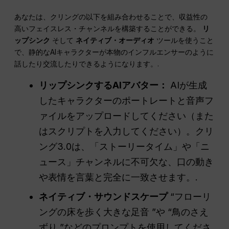
あなたは、クリングの以下を組み合わせることで、収益性の
高いフェイスレス・チャンネルを構築することができる。
リ
ップシンク
そして
ネイティブ・オーディオ
ツールを使うこと
で、静的なAIキャラクターが本物のインフルエンサーのように
話したり交流したりできるようになります。.
リップシンクするAIアバター：
AIが生成
したキャラクターのポートレートと音声フ
ァイルをアップロードしてください（また
はスクリプトを入力してください）。クリ
ング3.0は、「ストーリータイム」や「ニ
ュース」チャンネルに不可欠な、口の動き
や表情を言葉と完全に一致させます。.
ネイティブ・サウンドスケープ
“フローリ
ングの床を歩く大きな足音 ”や “鳥のさえ
ずり ”などのプロンプトを使用してくださ