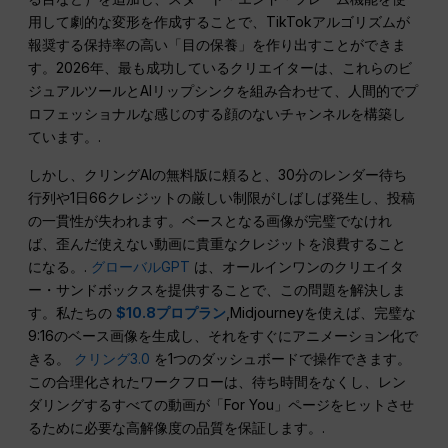
用して劇的な変形を作成することで、TikTokアルゴリズムが
報奨する保持率の高い「目の保養」を作り出すことができま
す。2026年、最も成功しているクリエイターは、これらのビ
ジュアルツールとAIリップシンクを組み合わせて、人間的でプ
ロフェッショナルな感じのする顔のないチャンネルを構築し
ています。.
しかし、クリングAIの無料版に頼ると、30分のレンダー待ち
行列や1日66クレジットの厳しい制限がしばしば発生し、投稿
の一貫性が失われます。ベースとなる画像が完璧でなけれ
ば、歪んだ使えない動画に貴重なクレジットを浪費すること
になる。.
グローバルGPT
は、オールインワンのクリエイタ
ー・サンドボックスを提供することで、この問題を解決しま
す。私たちの
$10.8プロプラン
,Midjourneyを使えば、完璧な
9:16のベース画像を生成し、それをすぐにアニメーション化で
きる。
クリング3.0
を1つのダッシュボードで操作できます。
この合理化されたワークフローは、待ち時間をなくし、レン
ダリングするすべての動画が「For You」ページをヒットさせ
るために必要な高解像度の品質を保証します。.