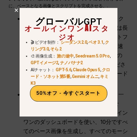
に、ベースとなる画像とスクリプトを完成させる。.
クリングでのテスト中止
ネイティブ・ク
グローバルGPT
オールインワンAIスタ
リング・クレジットは高価で、キューは長
ジオ
い。その代わりに、統一されたプラットフ
🎬 ビデオ制作：
シーダンス2.0
,
ベオ 3.1
,
ク
ォーム内でMidjourneyのようなより高速
リング3.0
,
そら 2
な画像モデルを使用して、ベース画像の
🎨 画像生成：
旅の途中
,
Seedream 5.0 Pro
,
GPTイメージ2
,
ナノバナナ2
10-20のバリエーションを生成してくださ
AIチャット：
GPT-5.6
,
Claude Opus 5
,
クロ
い。勝者」だけをクリングにアップロード
ード・ソネット第5番
,
Gemini オムニ
,
キミ
してください。.
K3
50%オフ - 今すぐスタート
バッチ生産：
プロのクリエイターは、一
度に1つのビデオを作ることはありませ
ん。彼らはGlobalGPTのようなオールイン
ワンのダッシュボードを使い、10分ですべ
てのベース画像を生成し、すべてのモーシ