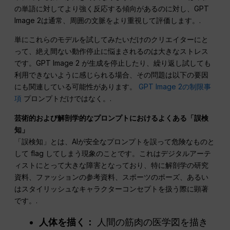
の単語に対してより強く反応する傾向があるのに対し、GPT
Image 2は通常、周囲の文脈をより重視して評価します。.
単にこれらのモデルを試してみたいだけのクリエイターにと
って、絶え間ない動作停止に悩まされるのは大きなストレス
です。GPT Image 2 が生成を停止したり、繰り返し試しても
利用できないように感じられる場合、その問題は以下の要因
にも関連している可能性があります。
GPT Image 2の制限事
項
プロンプトだけではなく。.
芸術的および解剖学的なプロンプトにおけるよくある「誤検
知」
「誤検知」とは、AIが安全なプロンプトを誤って危険なものと
して flag してしまう現象のことです。これはデジタルアーテ
ィストにとって大きな障害となっており、特に解剖学の研究
資料、ファッションの参考資料、スポーツのポーズ、あるい
はスタイリッシュなキャラクターコンセプトを扱う際に顕著
です。.
人体を描く：
人間の筋肉の医学図を描き