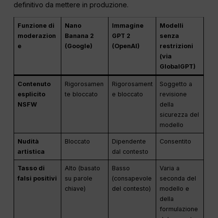
definitivo da mettere in produzione.
Funzione di
Nano
Immagine
Modelli
moderazion
Banana 2
GPT 2
senza
e
(Google)
(OpenAI)
restrizioni
(via
GlobalGPT)
Contenuto
Rigorosamen
Rigorosament
Soggetto a
esplicito
te bloccato
e bloccato
revisione
NSFW
della
sicurezza del
modello
Nudità
Bloccato
Dipendente
Consentito
artistica
dal contesto
Tasso di
Alto (basato
Basso
Varia a
falsi positivi
su parole
(consapevole
seconda del
chiave)
del contesto)
modello e
della
formulazione