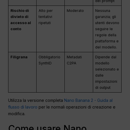
del prompt
Rischio di
Alto per
Moderato
Nessuna
divieto di
tentativi
garanzia; gli
accesso al
ripetuti
utenti devono
conto
seguire le
regole della
piattaforma e
del modello.
Filigrana
Obbligatorio
Metadati
Dipende dal
SynthID
C2PA
modello
selezionato e
dalle
impostazioni
di output
Utilizza la versione completa
Nano Banana 2 - Guida al
flusso di lavoro
per le normali operazioni di creazione e
modifica.
Come usare Nano