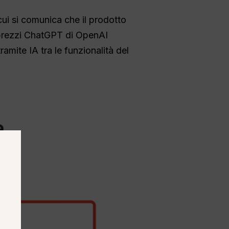
cui si comunica che il prodotto
i prezzi ChatGPT di OpenAI
amite IA tra le funzionalità del