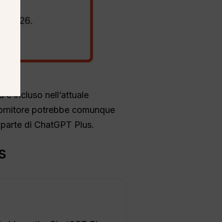
è incluso nell’attuale
fornitore potrebbe comunque
 parte di ChatGPT Plus.
s