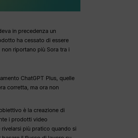
udeva in precedenza un
odotto ha cessato di essere
 non riportano più Sora tra i
onamento ChatGPT Plus, quelle
ra corretta, ma ora non
biettivo è la creazione di
nte i prodotti video
rivelarsi più pratico quando si
 basare il flusso di lavoro su