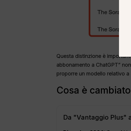
Questa distinzione è important
abbonamento a ChatGPT” non s
proporre un modello relativo a
Cosa è cambiato?
Da "Vantaggio Plus" a