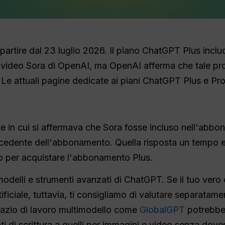
partire dal 23 luglio 2026. Il piano ChatGPT Plus incl
o video Sora di OpenAI, ma OpenAI afferma che tale pr
. Le attuali pagine dedicate ai piani ChatGPT Plus e Pro
te in cui si affermava che Sora fosse incluso nell'abb
recedente dell'abbonamento. Quella risposta un tempo e
vo per acquistare l'abbonamento Plus.
elli e strumenti avanzati di ChatGPT. Se il tuo vero o
tificiale, tuttavia, ti consigliamo di valutare separatame
pazio di lavoro multimodello come
GlobalGPT
potrebbe 
i di scrittura a quelli per immagini e video senza dover