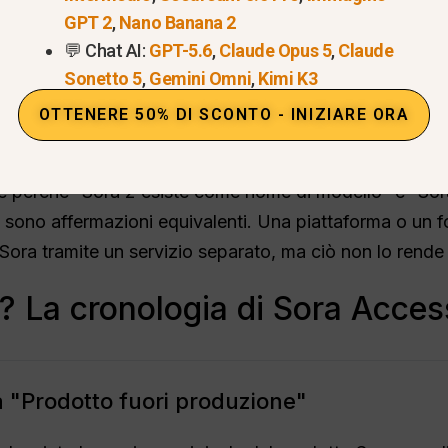
GPT 2
,
Nano Banana 2
💬 Chat AI:
GPT-5.6
,
Claude Opus 5
,
Claude
Sonetto 5
,
Gemini Omni
,
Kimi K3
OTTENERE 50% DI SCONTO - INIZIARE ORA
e perché “Sora 2 esiste come nome di modello” e “Sora 
ono affermazioni equivalenti. Una piattaforma o un 
 Sora tramite un servizio separato, ma ciò non lo rende
 La cronologia di Sora Acces
 "Prodotto fuori produzione"