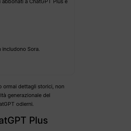
li abbonati a ChatGPT Plus e
n includono Sora.
 ormai dettagli storici, non
iorità generazionale del
atGPT odierni.
hatGPT Plus