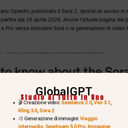
piano OpenAI, pubblicato il Sora 2, riporta un avviso in 
a partire dal 26 aprile 2026. Anche l’attuale pagina de
 e Pro senza includere Sora o la generazione di video tr
GlobalGPT
Studio AI Tutto In Uno
🎬 Creazione video:
Seedance 2.0
,
Veo 3.1
,
Kling 3.0
,
Sora 2
🎨 Generazione di immagini:
Viaggio
intermedio
,
Seedream 5.0 Pro
,
Immagine