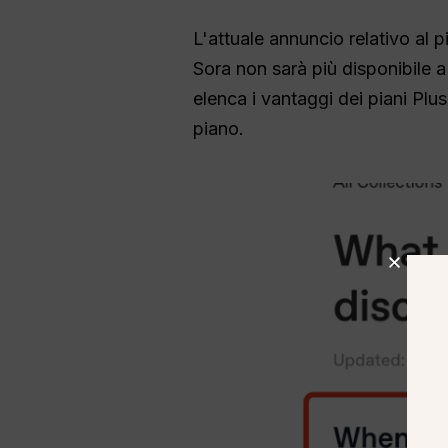
L'attuale annuncio relativo al 
Sora non sarà più disponibile 
elenca i vantaggi dei piani Plus
piano.