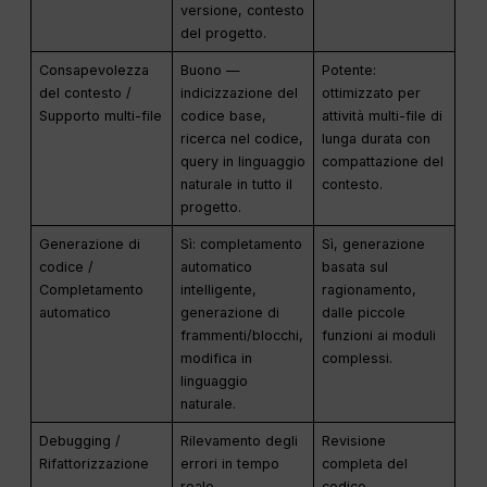
versione, contesto
del progetto.
Consapevolezza
Buono —
Potente:
del contesto /
indicizzazione del
ottimizzato per
Supporto multi-file
codice base,
attività multi-file di
ricerca nel codice,
lunga durata con
query in linguaggio
compattazione del
naturale in tutto il
contesto.
progetto.
Generazione di
Sì: completamento
Sì, generazione
codice /
automatico
basata sul
Completamento
intelligente,
ragionamento,
automatico
generazione di
dalle piccole
frammenti/blocchi,
funzioni ai moduli
modifica in
complessi.
linguaggio
naturale.
Debugging /
Rilevamento degli
Revisione
Rifattorizzazione
errori in tempo
completa del
reale,
codice,