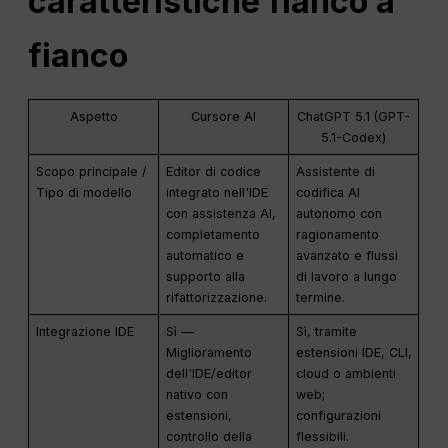
caratteristiche fianco a
fianco
Aspetto
Cursore AI
ChatGPT 5.1 (GPT-
5.1-Codex)
Scopo principale /
Editor di codice
Assistente di
Tipo di modello
integrato nell'IDE
codifica AI
con assistenza AI,
autonomo con
completamento
ragionamento
automatico e
avanzato e flussi
supporto alla
di lavoro a lungo
rifattorizzazione.
termine.
Integrazione IDE
Sì —
Sì, tramite
Miglioramento
estensioni IDE, CLI,
dell'IDE/editor
cloud o ambienti
nativo con
web;
estensioni,
configurazioni
controllo della
flessibili.