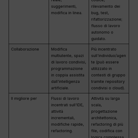
suggerimenti,
rilevamento dei
modifica in linea.
bug, test,
rifattorizzazione;
flusso di lavoro
autonomo o
guidato.
Collaborazione
Modifica
Più incentrato
multiutente, spazi
sull'individuo/agen
di lavoro condivisi,
te (può essere
programmazione
utilizzato in
in coppia assistita
contesti di gruppo
dall'intelligenza
tramite repository
artificiale.
condivisi o cloud).
Il migliore per
Flussi di lavoro
Attività su larga
incentrati sull'IDE,
scala,
attività
progettazione
incrementali,
architettonica,
modifiche rapide,
refactoring di più
refactoring.
file, codifica con
logica complessa.