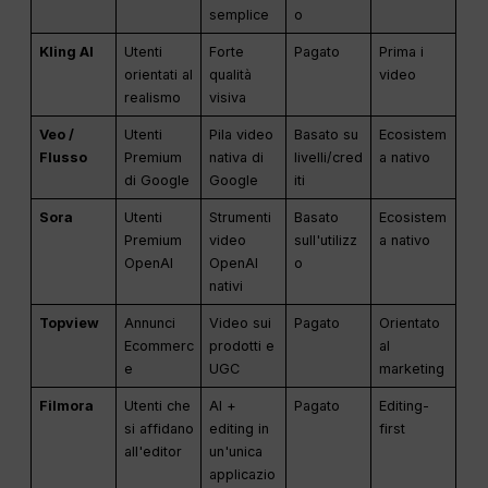
semplice
o
Kling AI
Utenti
Forte
Pagato
Prima i
orientati al
qualità
video
realismo
visiva
Veo /
Utenti
Pila video
Basato su
Ecosistem
Flusso
Premium
nativa di
livelli/cred
a nativo
di Google
Google
iti
Sora
Utenti
Strumenti
Basato
Ecosistem
Premium
video
sull'utilizz
a nativo
OpenAI
OpenAI
o
nativi
Topview
Annunci
Video sui
Pagato
Orientato
Ecommerc
prodotti e
al
e
UGC
marketing
Filmora
Utenti che
AI +
Pagato
Editing-
si affidano
editing in
first
all'editor
un'unica
applicazio