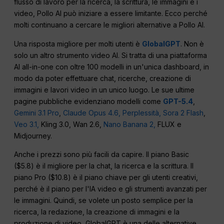
flusso di lavoro per la ricerca, la scrittura, le immagini e i
video, Pollo AI può iniziare a essere limitante. Ecco perché
molti continuano a cercare le migliori alternative a Pollo AI.
Una risposta migliore per molti utenti è
GlobalGPT
. Non è
solo un altro strumento video AI. Si tratta di una piattaforma
AI all-in-one con oltre 100 modelli in un'unica dashboard, in
modo da poter effettuare chat, ricerche, creazione di
immagini e lavori video in un unico luogo. Le sue ultime
pagine pubbliche evidenziano modelli come
GPT-5.4
,
Gemini 3.1 Pro
,
Claude Opus 4.6,
Perplessità,
Sora 2 Flash
,
Veo 3.1,
Kling 3.0, Wan 2.6,
Nano Banana 2,
FLUX e
Midjourney.
Anche i prezzi sono più facili da capire. Il piano Basic
($5.8) è il migliore per la chat, la ricerca e la scrittura. Il
piano Pro ($10.8) è il piano chiave per gli utenti creativi,
perché è il piano per l'IA video e gli strumenti avanzati per
le immagini. Quindi, se volete un posto semplice per la
ricerca, la redazione, la creazione di immagini e la
produzione di video, GlobalGPT è una delle alternative