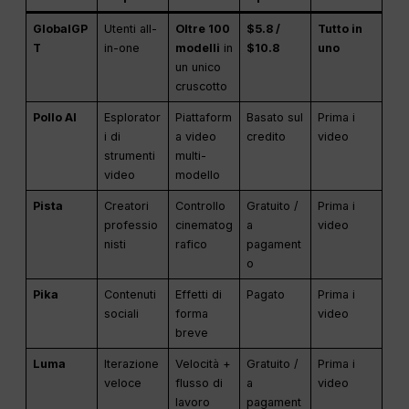
GlobalGP
Utenti all-
Oltre 100
$5.8 /
Tutto in
T
in-one
modelli
in
$10.8
uno
un unico
cruscotto
Pollo AI
Esplorator
Piattaform
Basato sul
Prima i
i di
a video
credito
video
strumenti
multi-
video
modello
Pista
Creatori
Controllo
Gratuito /
Prima i
professio
cinematog
a
video
nisti
rafico
pagament
o
Pika
Contenuti
Effetti di
Pagato
Prima i
sociali
forma
video
breve
Luma
Iterazione
Velocità +
Gratuito /
Prima i
veloce
flusso di
a
video
lavoro
pagament