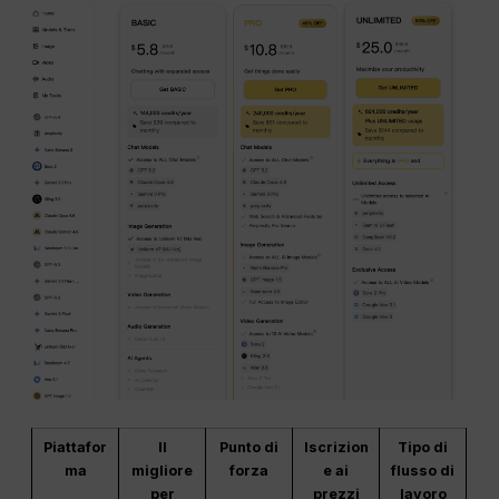
Piattafor
Il
Punto di
Iscrizion
Tipo di
ma
migliore
forza
e ai
flusso di
per
prezzi
lavoro