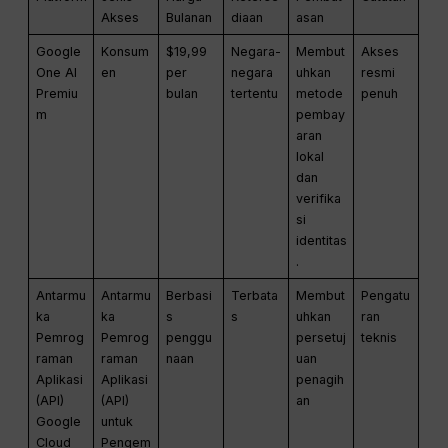
Akses
Bulanan
diaan
asan
Google
Konsum
$19,99
Negara-
Membut
Akses
One AI
en
per
negara
uhkan
resmi
Premiu
bulan
tertentu
metode
penuh
m
pembay
aran
lokal
dan
verifika
si
identitas
.
Antarmu
Antarmu
Berbasi
Terbata
Membut
Pengatu
ka
ka
s
s
uhkan
ran
Pemrog
Pemrog
penggu
persetuj
teknis
raman
raman
naan
uan
Aplikasi
Aplikasi
penagih
(API)
(API)
an
Google
untuk
Cloud
Pengem