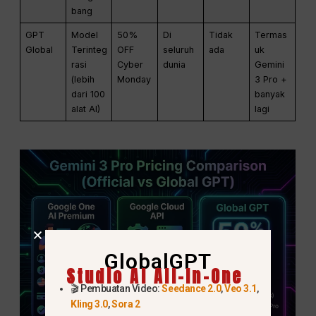
bang
GPT
Model
50%
Di
Tidak
Termas
Global
Terinteg
OFF
seluruh
ada
uk
rasi
Cyber
dunia
Gemini
(lebih
Monday
3 Pro +
dari 100
banyak
alat AI)
lagi
GlobalGPT
Studio AI All-In-One
🎬 Pembuatan Video:
Seedance 2.0
,
Veo 3.1
,
Kling 3.0
,
Sora 2