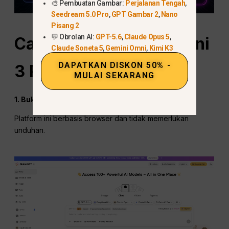
🎨 Pembuatan Gambar:
Perjalanan Tengah
,
Seedream 5.0 Pro
,
GPT Gambar 2
,
Nano
Pisang 2
💬 Obrolan AI:
GPT-5.6
,
Claude Opus 5
,
Cara Mengakses Gemini
Claude Soneta 5
,
Gemini Omni
,
Kimi K3
DAPATKAN DISKON 50% -
3
Pro
di Global
GPT
MULAI SEKARANG
1. Buka Global GPT
Platform ini berbasis browser dan tidak memerlukan
unduhan.