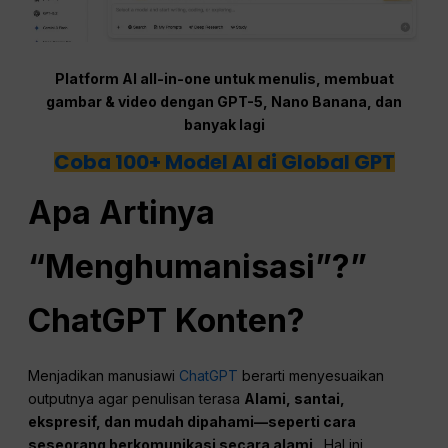
Platform AI all-in-one untuk menulis, membuat
gambar & video dengan GPT-5, Nano Banana, dan
banyak lagi
Coba 100+ Model AI di Global GPT
Apa Artinya
“Menghumanisasi”?”
ChatGPT
Konten?
Menjadikan manusiawi
ChatGPT
berarti menyesuaikan
outputnya agar penulisan terasa
Alami, santai,
ekspresif, dan mudah dipahami—seperti cara
seseorang berkomunikasi secara alami.
. Hal ini