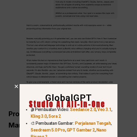
GlobalGPT
Studio AI All-In-One
🎬 Pembuatan Video:
Seedance 2.0
,
Veo 3.1
,
Prompt Simulasi Editing oleh
Kling 3.0
,
Sora 2
🎨 Pembuatan Gambar:
Perjalanan Tengah
,
Manusia
Seedream 5.0 Pro
,
GPT Gambar 2
,
Nano
Pisang 2