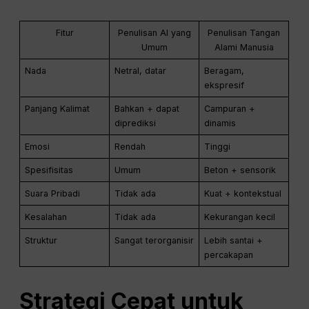
Fitur
Penulisan AI yang
Penulisan Tangan
Umum
Alami Manusia
Nada
Netral, datar
Beragam,
ekspresif
Panjang Kalimat
Bahkan + dapat
Campuran +
diprediksi
dinamis
Emosi
Rendah
Tinggi
Spesifisitas
Umum
Beton + sensorik
Suara Pribadi
Tidak ada
Kuat + kontekstual
Kesalahan
Tidak ada
Kekurangan kecil
Struktur
Sangat terorganisir
Lebih santai +
percakapan
Strategi Cepat untuk