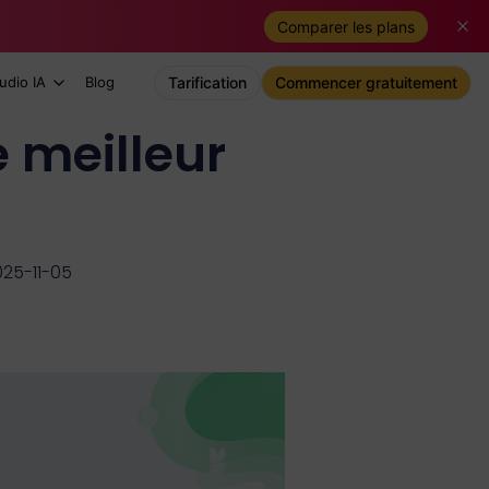
Comparer les plans
udio IA
Blog
Tarification
Commencer gratuitement
e meilleur
025-11-05