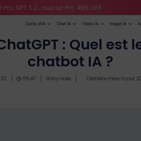
 Pro, GPT 5.2...tous sur Pro. 46% OFF
Outils d'IA
Chat IA
Vidéo IA
Image IA
A
ChatGPT : Quel est l
chatbot IA ?
-20
05:47
Shiny Hale
Dernière mise à jour 2