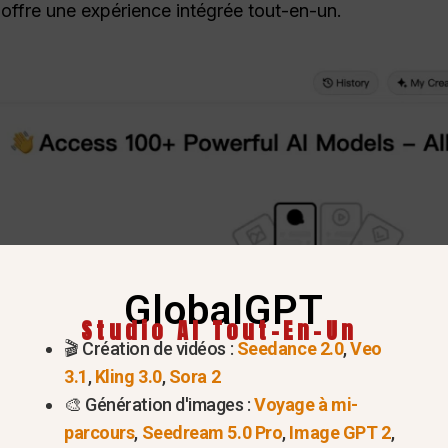
offre une expérience intégrée tout-en-un.
GlobalGPT
Studio AI Tout-En-Un
🎬 Création de vidéos :
Seedance 2.0
,
Veo
3.1
,
Kling 3.0
,
Sora 2
🎨 Génération d'images :
Voyage à mi-
parcours
,
Seedream 5.0 Pro
,
Image GPT 2
,