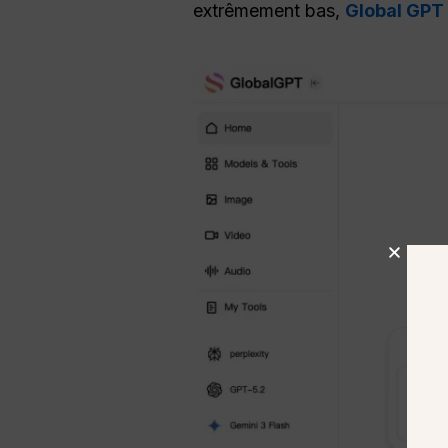
extrêmement bas,
Global GPT