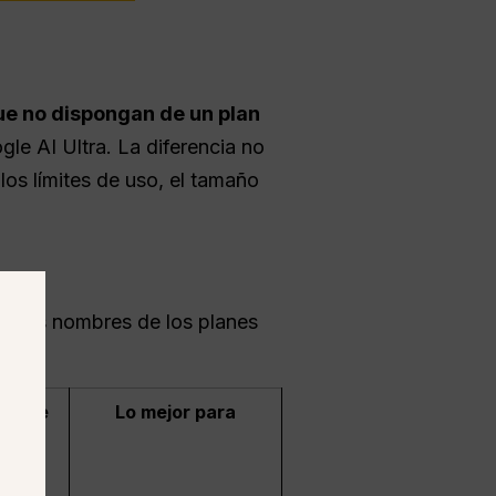
ue no dispongan de un plan
le AI Ultra. La diferencia no
los límites de uso, el tamaño
ra los nombres de los planes
límite
Lo mejor para
is