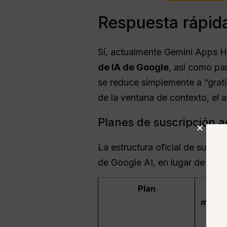
Respuesta rápida
Sí, actualmente Gemini Apps 
de IA de Google
, así como pa
se reduce simplemente a “gratis
de la ventana de contexto, el a
Planes de suscripción a
La estructura oficial de suscr
de Google AI, en lugar de limi
Plan
Prec
mostr