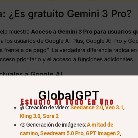
: ¿Es gratuito Gemini 3 Pro?
Help muestra
Acceso a Gemini 3 Pro para usuarios q
ra los usuarios de Google AI Plus, Google AI Pro y Goog
 frente a de pago”. La verdadera diferencia radica en 
cceso prioritario y el acceso a funciones adicionales.
ctuales a Google AI
ipciones de IA para consumidores de Google utiliza aho
GlobalGPT
tarse únicamente a “Google One AI Premium”.”
Estudio AI Todo En Uno
🎬 Creación de vídeo:
Seedance 2.0
,
Veo 3.1
,
io en EE. UU.
Almacenamiento
Nota sobre el 
Kling 3.0
,
Sora 2
ado por Google
de Gémin
🎨 Generación de imágenes:
A mitad de
One
camino
,
Seedream 5.0 Pro
,
GPT Imagen 2
,