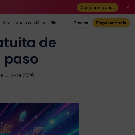
Comparar planes
 IA
Audio con IA
Blog
Precios
Empezar gratis
tuita de
a paso
de julio de 2026