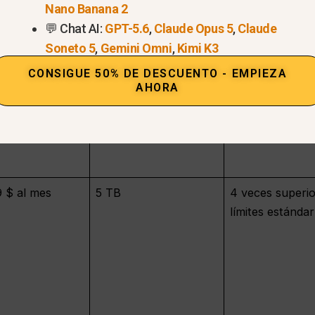
Nano Banana 2
15 GB incluidos con la
Límites estánda
💬 Chat AI:
GPT-5.6
,
Claude Opus 5
,
Claude
cuenta de Google
Géminis
Soneto 5
,
Gemini Omni
,
Kimi K3
CONSIGUE 50% DE DESCUENTO - EMPIEZA
/mes
2 TB
El doble de los 
AHORA
estándar
9 $ al mes
5 TB
4 veces superio
límites estándar