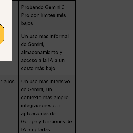
r de
Probando Gemini 3
Pro con límites más
bajos
límites
Un uso más informal
de Gemini,
almacenamiento y
acceso a la IA a un
coste más bajo
r a los
Un uso más intensivo
de Gemini, un
contexto más amplio,
integraciones con
aplicaciones de
Google y funciones de
IA ampliadas