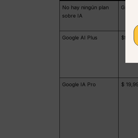
No hay ningún plan
Gratis
sobre IA
Google AI Plus
$9,99
Google IA Pro
$ 19,9