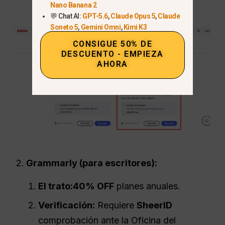
Nano Banana 2
💬 Chat AI:
GPT-5.6
,
Claude Opus 5
,
Claude
Soneto 5
,
Gemini Omni
,
Kimi K3
CONSIGUE 50% DE
DESCUENTO - EMPIEZA
AHORA
Grammarly (para escritores):
El trato:
40% OFF
planes anuales.
Verificación:
Requiere
SheerID
comprobación ante la Oficina del