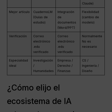
Claude)
Mejor artículo
CuadernoLM
Integración
Flexibilidad
(Guías de
de
(cambio de
estudio)
documentos
modelo)
(Word/PPT)
Verificación
Correo
Correo
Normalmente
electrónico
electrónico
No es
.edu
.edu
necesario
verificado
verificado
Especialidad
Investigación
Empresa /
CS /
ideal
/
Derecho /
Ingeniería /
Humanidades
Finanzas
Diseño
¿Cómo elijo el
ecosistema de IA