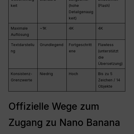
keit
(hohe
(Flash)
Detailgenauig
keit)
Maximale
~1K
4K
4K
Auflösung
Textdarstellu
Grundlegend
Fortgeschritt
Flawless
ng
ene
(unterstützt
die
Übersetzung)
Konsistenz-
Niedrig
Hoch
Bis zu 5
Grenzwerte
Zeichen / 14
Objekte
Offizielle Wege zum
Zugang zu Nano Banana