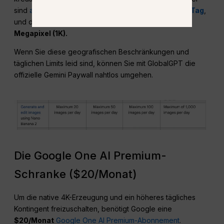
sind
auf eine maximale Erzeugung von
20 Bilder pro Tag
,
und die Ausgangsauflösung wird künstlich auf etwa
1
Megapixel (1K).
Wenn Sie diese geografischen Beschränkungen und
täglichen Limits leid sind, können Sie mit GlobalGPT die
offizielle Gemini Paywall nahtlos umgehen.
Die Google One AI Premium-
Schranke ($20/Monat)
Um die native 4K-Erzeugung und ein höheres tägliches
Kontingent freizuschalten, benötigt Google eine
$20/Monat
Google One AI Premium-Abonnement
.