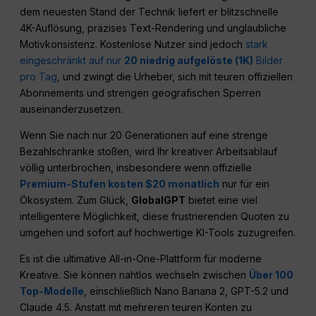
dem neuesten Stand der Technik liefert er blitzschnelle
4K-Auflösung, präzises Text-Rendering und unglaubliche
Motivkonsistenz. Kostenlose Nutzer sind jedoch
stark
eingeschränkt auf nur
20 niedrig aufgelöste (1K)
Bilder
pro Tag
, und zwingt die Urheber, sich mit teuren offiziellen
Abonnements und strengen geografischen Sperren
auseinanderzusetzen.
Wenn Sie nach nur 20 Generationen auf eine strenge
Bezahlschranke stoßen, wird Ihr kreativer Arbeitsablauf
völlig unterbrochen, insbesondere wenn offizielle
Premium-Stufen kosten $20 monatlich
nur für ein
Ökosystem. Zum Glück,
GlobalGPT
bietet eine viel
intelligentere Möglichkeit, diese frustrierenden Quoten zu
umgehen und sofort auf hochwertige KI-Tools zuzugreifen.
Es ist die ultimative All-in-One-Plattform für moderne
Kreative. Sie können nahtlos wechseln zwischen
Über 100
Top-Modelle
, einschließlich Nano Banana 2, GPT-5.2 und
Claude 4.5. Anstatt mit mehreren teuren Konten zu