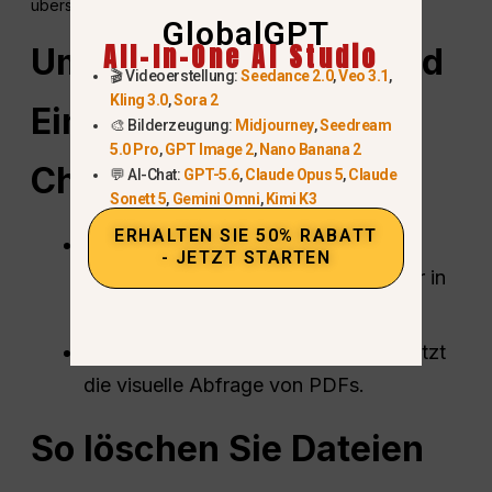
überschreiten.
GlobalGPT
All-In-One AI Studio
Umgang mit Bildern und
🎬 Videoerstellung:
Seedance 2.0
,
Veo 3.1
,
Kling 3.0
,
Sora 2
Eingebettet
Medien in
🎨 Bilderzeugung:
Midjourney
,
Seedream
5.0 Pro
,
GPT Image 2
,
Nano Banana 2
ChatGPT
💬 AI-Chat:
GPT-5.6
,
Claude Opus 5
,
Claude
Sonett 5
,
Gemini Omni
,
Kimi K3
ERHALTEN SIE 50% RABATT
Plus & kostenlose Nutzer
: Nur
- JETZT STARTEN
Textextraktion wird unterstützt; Bilder in
Dokumenten werden ignoriert.
Benutzer in Unternehmen
: Unterstützt
die visuelle Abfrage von PDFs.
So löschen Sie Dateien