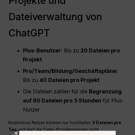
Projekte und
Dateiverwaltung von
ChatGPT
Plus-Benutzer
: Bis zu
20 Dateien pro
Projekt
Pro
/Team/Bildung/Geschäftspläne
:
Bis zu
40 Dateien pro Projekt
Die Dateien zählen für die
Begrenzung
auf 80 Dateien pro 3 Stunden
für Plus-
Nutzer
Kostenlose Nutzer können nur hochladen
3 Dateien pro
Tag
und darf die Datei-/Projektgrenzen nicht