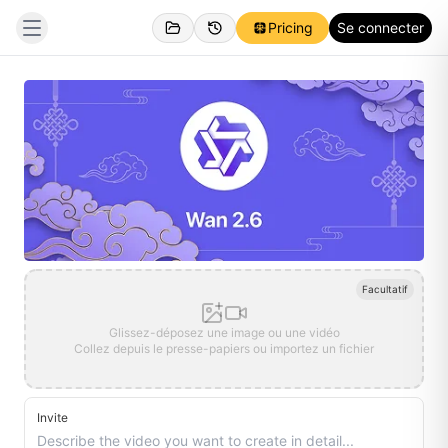
Pricing
Se connecter
Facultatif
Glissez-déposez une image ou une vidéo
Collez depuis le presse-papiers ou importez un fichier
Invite