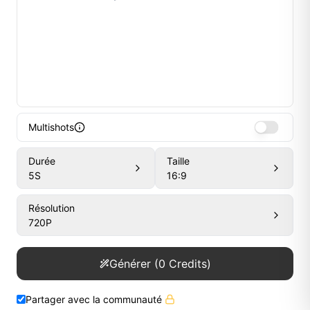
Multishots
Durée
Taille
5
S
16:9
Résolution
720P
Générer
(
0
Credits)
Partager avec la communauté