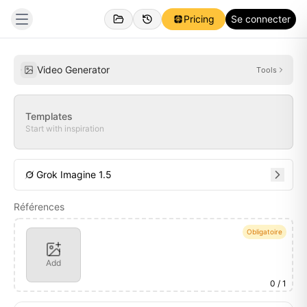
Pricing
Se connecter
Créations
Inspirations
Video Generator
Tools
Templates
Start with inspiration
Grok Imagine 1.5
Références
Obligatoire
Add
0
/ 1