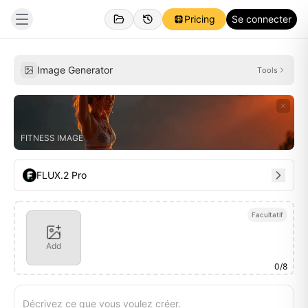
Pricing
Se connecter
Créations
Inspirations
Image Generator
Tools
FITNESS IMAGE
FLUX.2 Pro
Facultatif
Add
0
/
8
Décrivez ce que vous voulez créer.