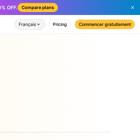
50% OFF.
Compare plans
Français
Pricing
Commencer gratuitement