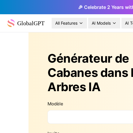
🎉 Celebrate 2 Years wit
GlobalGPT
All Features
AI Models
AI T
Générateur de
Cabanes dans 
Arbres IA
Modèle