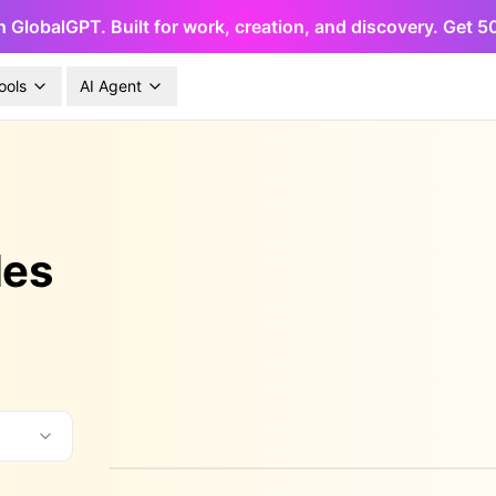
h GlobalGPT. Built for work, creation, and discovery. Get 
ools
AI Agent
les