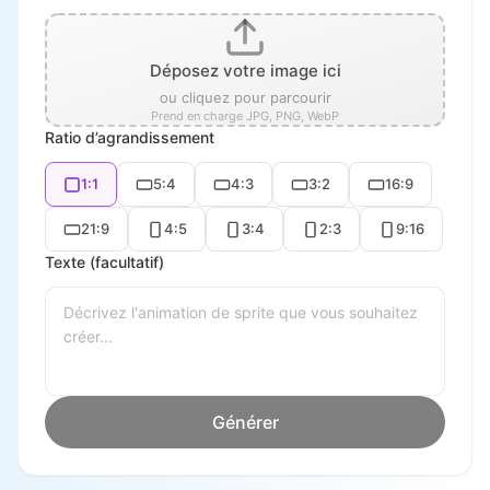
Déposez votre image ici
ou cliquez pour parcourir
Prend en charge JPG, PNG, WebP
Ratio d’agrandissement
1:1
5:4
4:3
3:2
16:9
21:9
4:5
3:4
2:3
9:16
Texte (facultatif)
Générer