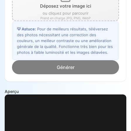
Déposez votre image ici
ou cliquez pour parcourir
Prend en charge JPG, PNG, WebP
💡
Astuce
:
Pour de meilleurs résultats, téléversez
des photos nécessitant une correction des
couleurs, un meilleur contraste ou une amélioration
générale de la qualité. Fonctionne très bien pour les
photos à faible luminosité et les images délavées.
Générer
Aperçu