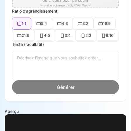
ou cliquez pour parcourir
Prend en charge JPG, PNG, WebP
Ratio d’agrandissement
1:1
5:4
4:3
3:2
16:9
21:9
4:5
3:4
2:3
9:16
Texte (facultatif)
Générer
Aperçu