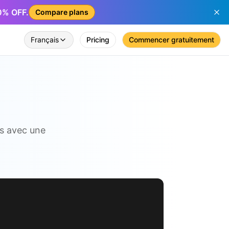
50% OFF.
Compare plans
Français
Pricing
Commencer gratuitement
os avec une