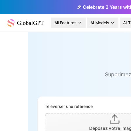
🎉 Celebrate 2 Years wit
GlobalGPT
All Features
AI Models
AI T
Supprimez 
Téléverser une référence
Déposez votre imag