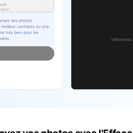
urir
, WebP
éversez des photos
 meilleur contraste ou une
nne très bien pour les
avées.
Téléversez 