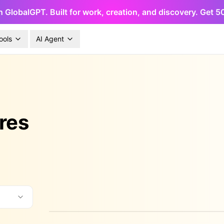
h GlobalGPT. Built for work, creation, and discovery. Get 
ools
AI Agent
res