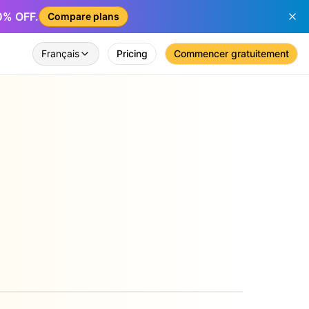
50% OFF.
Compare plans
Français
Pricing
Commencer gratuitement