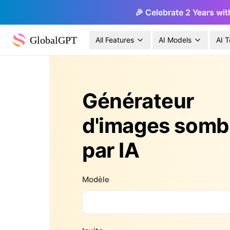
🎉 Celebrate 2 Years wit
GlobalGPT
All Features
AI Models
AI T
Générateur
d'images somb
par IA
Modèle