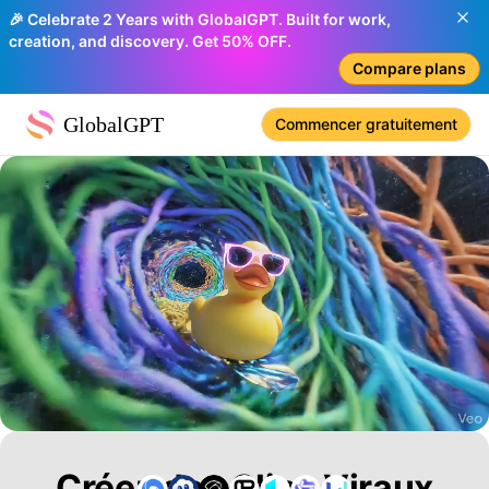
🎉 Celebrate 2 Years with GlobalGPT. Built for work,
creation, and discovery. Get 50% OFF.
Compare plans
GlobalGPT
Commencer gratuitement
Créez des Clips Viraux