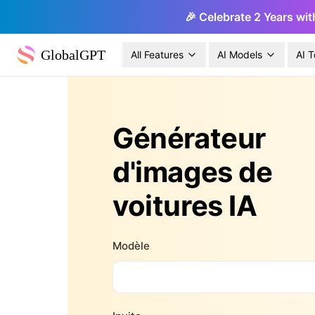
🎉 Celebrate 2 Years wit
GlobalGPT
All Features
AI Models
AI T
Générateur
d'images de
voitures IA
Modèle