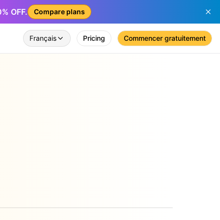
50% OFF.
Compare plans
Français
Pricing
Commencer gratuitement