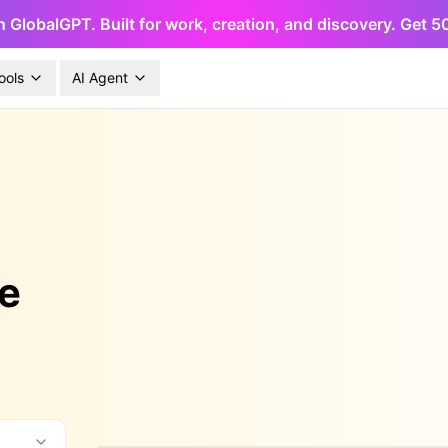
h GlobalGPT. Built for work, creation, and discovery. Get 
ools
AI Agent
e