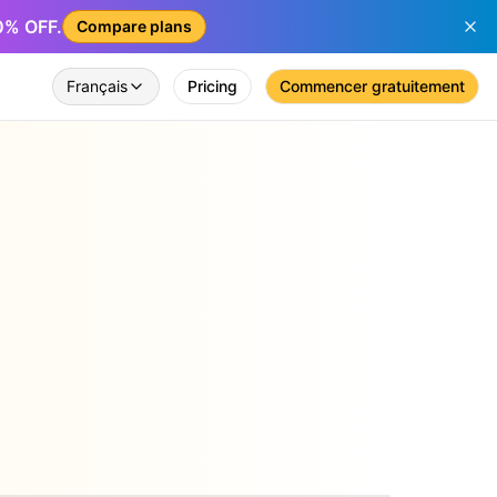
50% OFF.
Compare plans
Français
Pricing
Commencer gratuitement