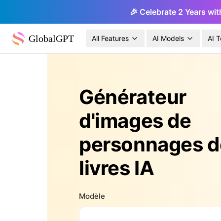
🎉 Celebrate 2 Years wit
GlobalGPT
All Features
AI Models
AI T
Générateur
d'images de
personnages d
livres IA
Modèle