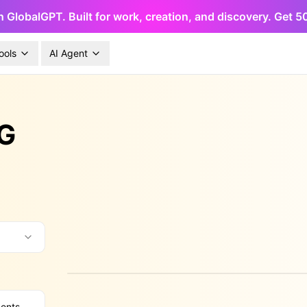
h GlobalGPT. Built for work, creation, and discovery. Get 
ools
AI Agent
NG