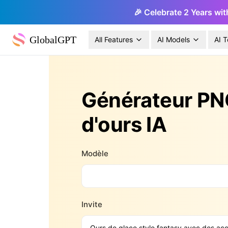
🎉 Celebrate 2 Years wit
GlobalGPT
All Features
AI Models
AI T
Générateur P
d'ours IA
Modèle
Invite