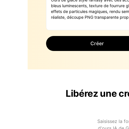
Créer
Libérez une c
Saisissez la f
d'ours IA de 