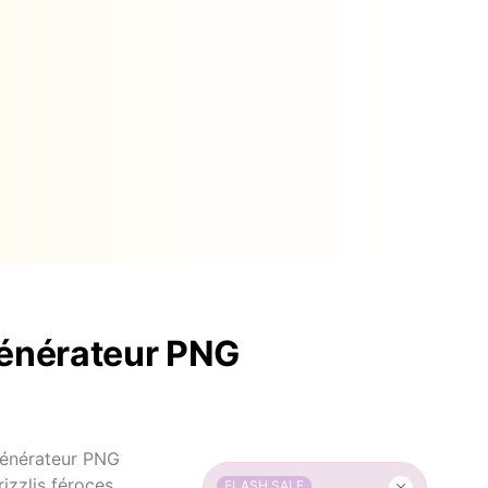
générateur PNG
 Générateur PNG
zzlis féroces,
FLASH SALE