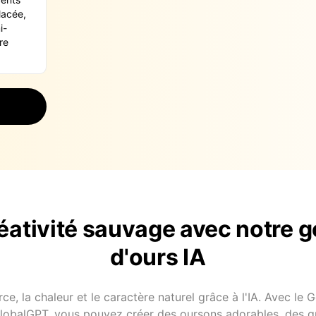
réativité sauvage avec notre 
d'ours IA
orce, la chaleur et le caractère naturel grâce à l'IA. Avec le
GlobalGPT, vous pouvez créer des oursons adorables, des gri