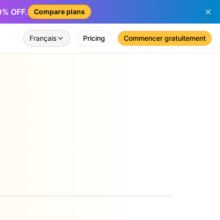
50% OFF.
Compare plans
Français
Pricing
Commencer gratuitement