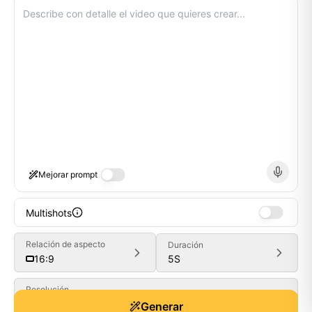
Mejorar prompt
Multishots
Relación de aspecto
Duración
5
S
16:9
Generate
Resolución
480P
Generar