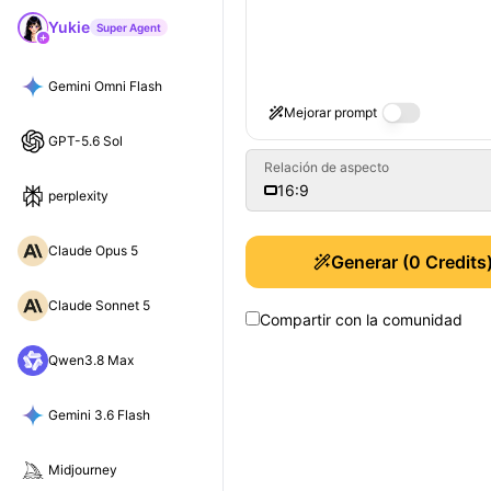
Yukie
Super Agent
Gemini Omni Flash
Mejorar prompt
GPT-5.6 Sol
Relación de aspecto
16:9
perplexity
Claude Opus 5
Generar
(
0
Credits
Claude Sonnet 5
Compartir con la comunidad
Qwen3.8 Max
Gemini 3.6 Flash
Midjourney