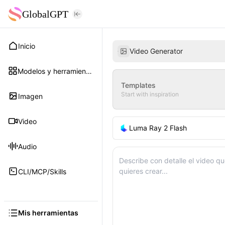
GlobalGPT
Inicio
Video Generator
Modelos y herramientas
Templates
Start with inspiration
Imagen
Video
Luma Ray 2 Flash
Audio
CLI/MCP/Skills
Mis herramientas